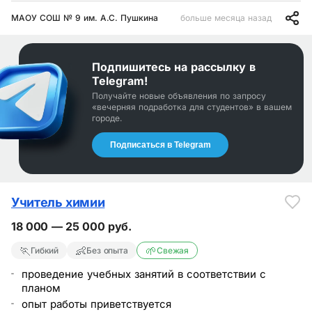
МАОУ СОШ № 9 им. А.С. Пушкина
больше месяца назад
Подпишитесь на рассылку в
Telegram!
Получайте новые объявления по запросу
«вечерняя подработка для студентов»
в вашем
городе
.
Подписаться в Telegram
Учитель химии
18 000 — 25 000 руб.
🏃
👶
🌱
Гибкий
Без опыта
Свежая
проведение учебных занятий в соответствии с
планом
опыт работы приветствуется