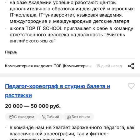
на базе Академии успешно работают: центры
дополнительного образования для детей и взрослых,
IT-колледж, IT-университет, языковая академия,
междугородние и международные детские лагеря
школа TOP IT SCHOOL приглашает к себе в команду
ответственного человека на должность "Учитель
английского языка"
TOP IT SCHOOL - частная школа полного дня, первая
Пермь
половина дня - проведение занятий по ФГОС, вторая
половина дня - проведение дополнительных
Компьютерная академия TOP (Компьютерная Академия ТОП)
15 дней назад
развивающих занятий (IT-технологии:
программирование, робототехника, блогинг,
создание сайтов, разработка мобильных
приложений, 3D-моделирование, фото и видео
Педагог-хореограф в студию балета и
съемка
растяжки
прогрессивный подход к обучению, вовлекающий
детей в процесс обучения
20 000 — 50 000 руб.
💳
🏃
👶
С окладом
Гибкий
Без опыта
в команде нам не хватает заряженного педагога, как
классической хореографии, так и фитнес-
тренировок и растяжки