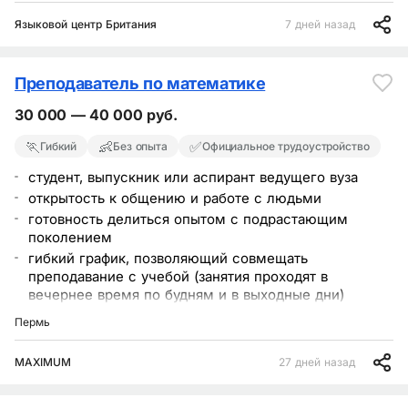
проведение занятий в группах до 10 человек в
Языковой центр Британия
7 дней назад
соответствии с образовательной программой
профильное образование — высшее педагогическое
(рассматриваем также студентов старших курсов)
Преподаватель по математике
официальное трудоустройство
постоянное обучение и методическая поддержка
30 000 — 40 000 руб.
почасовая оплата труда с выплатой 2 раза в месяц
🏃
👶
✅
Гибкий
Без опыта
Официальное трудоустройство
студент, выпускник или аспирант ведущего вуза
открытость к общению и работе с людьми
готовность делиться опытом с подрастающим
поколением
гибкий график, позволяющий совмещать
преподавание с учебой (занятия проходят в
вечернее время по будням и в выходные дни)
достойную оплату
Пермь
приглашаем стать частью нашей большой команды
MAXIMUM
27 дней назад