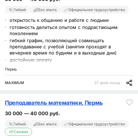
🏃
👶
✅
Гибкий
Без опыта
Официальное трудоустройство
открытость к общению и работе с людьми
готовность делиться опытом с подрастающим
поколением
гибкий график, позволяющий совмещать
преподавание с учебой (занятия проходят в
вечернее время по будням и в выходные дни)
достойную оплату
приглашаем стать частью нашей большой команды
Пермь
MAXIMUM
27 дней назад
Преподаватель математики, Пермь
30 000 — 40 000 руб.
🏃
👶
✅
Гибкий
Без опыта
Официальное трудоустройство
🌱
Свежая