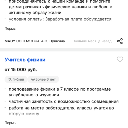
присоединяйтесь к нашей команде и помогите
детям развивать физические навыки и любовь к
активному образу жизни
условия оплаты: Заработная плата обсуждается
индивидуально на собеседовании
Пермь
график работы: Работа в первую смену с
понедельника по пятницу
МАОУ СОШ № 9 им. А.С. Пушкина
больше месяца назад
частичная занятость, работа на месте работодателя
разработка и реализация программ физического
воспитания
Учитель физики
от 15 000 руб.
🏃
💎
Гибкий
Более 6 лет
преподавание физики в 7 классе по программе
углубленного изучения
частичная занятость с возможностью совмещения
работа на месте работодателя, классы учатся во
вторую смену
Пермь