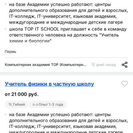
на базе Академии успешно работают: центры
дополнительного образования для детей и взрослых,
IT-колледж, IT-университет, языковая академия,
междугородние и международные детские лагеря
школа TOP IT SCHOOL приглашает к себе в команду
ответственного человека на должность "Учитель
химии и биологии"
TOP IT SCHOOL - частная школа полного дня, первая
Пермь
половина дня - проведение занятий по ФГОС, вторая
половина дня - проведение дополнительных
Компьютерная академия TOP (Компьютерная Академия ТОП)
12 дней назад
развивающих занятий (IT-технологии:
программирование, робототехника, блогинг,
создание сайтов, разработка мобильных
приложений, 3D-моделирование, фото и видео
Учитель физики в частную школу
съемка
от 21 000 руб.
прогрессивный подход к обучению, вовлекающий
детей в процесс обучения
🏃
⭐⭐
Гибкий
Опыт 1-3 года
достойное вознаграждение за труд;
на базе Академии успешно работают: центры
дополнительного образования для детей и взрослых,
IT-колледж, IT-университет, языковая академия,
междугородние и международные детские лагеря