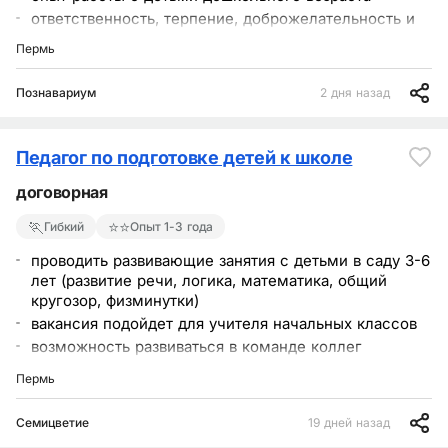
ответственность, терпение, доброжелательность и
умение работать в команде
Пермь
конкурентоспособную заработную плату и систему
бонусов
Познавариум
2 дня назад
конкурентную оплату
учебный кабинет, оснащённый необходимой для
проведения занятий мебелью и материалами
Педагог по подготовке детей к школе
договорная
🏃
⭐⭐
Гибкий
Опыт 1-3 года
проводить развивающие занятия с детьми в саду 3-6
лет (развитие речи, логика, математика, общий
кругозор, физминутки)
вакансия подойдет для учителя начальных классов
возможность развиваться в команде коллег
Пермь
Семицветие
19 дней назад