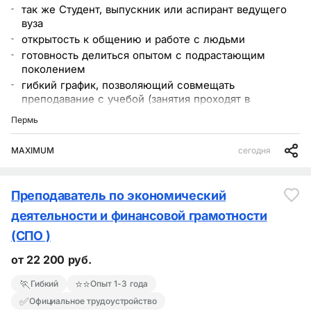
так же Студент, выпускник или аспирант ведущего
вуза
открытость к общению и работе с людьми
готовность делиться опытом с подрастающим
поколением
гибкий график, позволяющий совмещать
преподавание с учебой (занятия проходят в
вечернее время по будням и в выходные дни)
Пермь
достойную оплату
приглашаем стать частью нашей большой команды
MAXIMUM
сегодня
Преподаватель по экономический
деятельности и финансовой грамотности
(СПО )
от 22 200 руб.
🏃
⭐⭐
Гибкий
Опыт 1-3 года
✅
Официальное трудоустройство