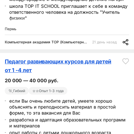
школа TOP IT SCHOOL приглашает к себе в команду
ответственного человека на должность "Учитель
физики"
TOP IT SCHOOL - частная школа полного дня, первая
Пермь
половина дня - проведение занятий по ФГОС, вторая
половина дня - проведение дополнительных
Компьютерная академия TOP (Компьютерная Академия ТОП)
21 день назад
развивающих занятий (IT-технологии:
программирование, робототехника, блогинг,
создание сайтов, разработка мобильных
приложений, 3D-моделирование, фото и видео
Педагог развивающих курсов для детей
съемка
от 1 -4 лет
прогрессивный подход к обучению, вовлекающий
детей в процесс обучения
20 000 — 40 000 руб.
🏃
⭐⭐
Гибкий
Опыт 1-3 года
если Вы очень любите детей, умеете хорошо
объяснять и преподносить материал в простой
форме, то эта вакансия для Вас
разработка и адаптация образовательных программ
и материалов
опыт работы с детьми дошкольного возраста